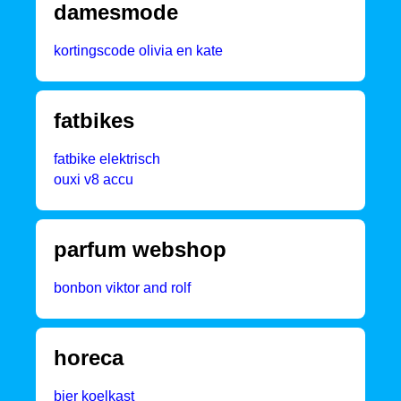
damesmode
kortingscode olivia en kate
fatbikes
fatbike elektrisch
ouxi v8 accu
parfum webshop
bonbon viktor and rolf
horeca
bier koelkast