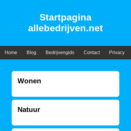
Startpagina
allebedrijven.net
Home
Blog
Bedrijvengids
Contact
Privacy
Wonen
Natuur